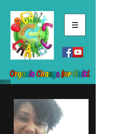
O
r
g
a
n
i
c
C
h
a
n
g
e
f
o
r
H
a
i
t
i